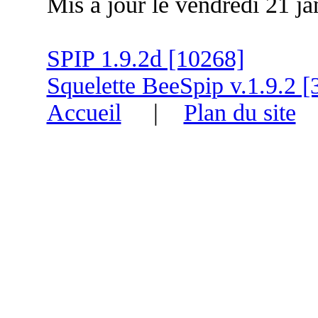
Mis à jour le vendredi 21 j
SPIP 1.9.2d [10268]
Squelette BeeSpip v.1.9.2 [
Accueil
|
Plan du site