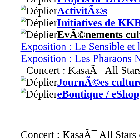
ActivitÃ©s
Initiatives de KK
EvÃ©nements cult
Exposition : Le Sensible et 
Exposition : Les Pharaons N
Concert : KasaÃ¯ All Stars
JournÃ©es culture
eBoutique / eShop
Concert : KasaÃ¯ All Stars 