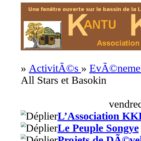
»
ActivitÃ©s
»
EvÃ©nement
All Stars et Basokin
vendred
L’Association KK
Le Peuple Songye
Projets de DÃ©ve