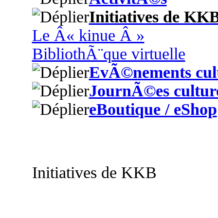
Initiatives de KK
Le Â« kinue Â »
BibliothÃ¨que virtuelle
EvÃ©nements cult
JournÃ©es culture
eBoutique / eShop
Initiatives de KKB