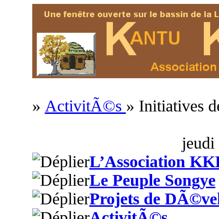
»
ActivitÃ©s
» Initiatives
jeudi
L’Association KK
Le Peuple Songye
Projets de DÃ©ve
ActivitÃ©s