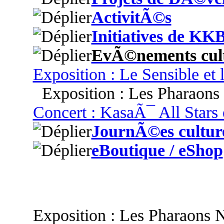
ActivitÃ©s
Initiatives de KK
EvÃ©nements cult
Exposition : Le Sensible et 
Exposition : Les Pharaons
Concert : KasaÃ¯ All Stars 
JournÃ©es culture
eBoutique / eShop
Exposition : Les Pharaons N