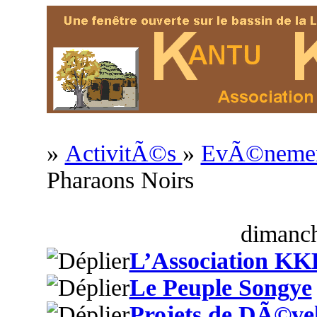
»
ActivitÃ©s
»
EvÃ©nement
Pharaons Noirs
dimanch
L’Association KK
Le Peuple Songye
Projets de DÃ©ve