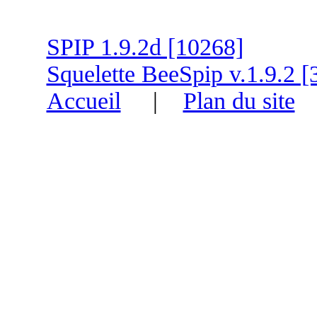
SPIP 1.9.2d [10268]
Squelette BeeSpip v.1.9.2 [
Accueil
|
Plan du site