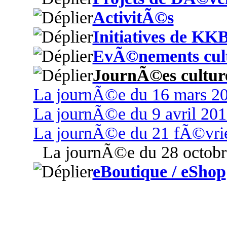
ActivitÃ©s
Initiatives de KK
EvÃ©nements cult
JournÃ©es culture
La journÃ©e du 16 mars 2
La journÃ©e du 9 avril 201
La journÃ©e du 21 fÃ©vri
La journÃ©e du 28 octobr
eBoutique / eShop