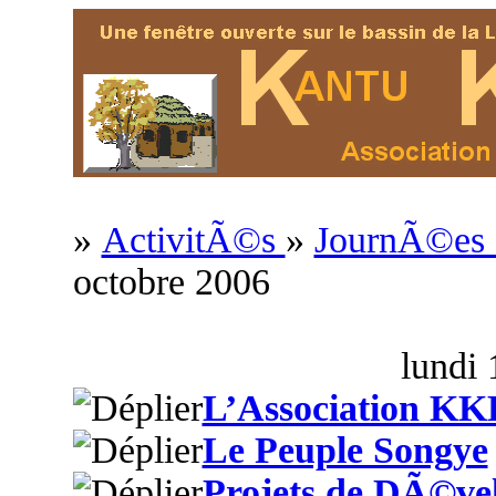
»
ActivitÃ©s
»
JournÃ©es c
octobre 2006
lundi 
L’Association KK
Le Peuple Songye
Projets de DÃ©ve