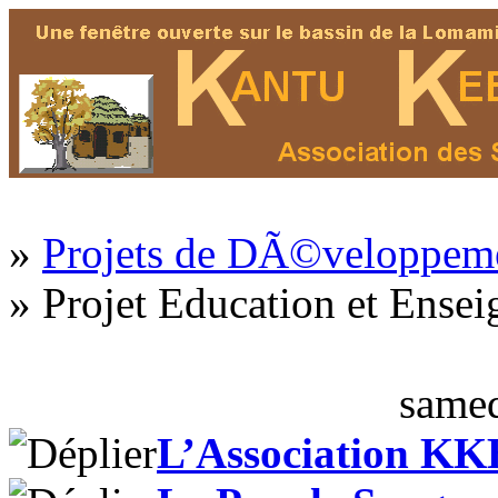
»
Projets de DÃ©veloppem
» Projet Education et Ense
samed
L’Association KK