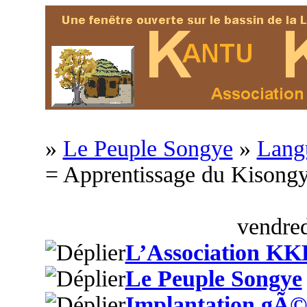
»
Le Peuple Songye
»
Langu
= Apprentissage du Kison
vendred
L’Association KK
Le Peuple Songye
Implantation gÃ©