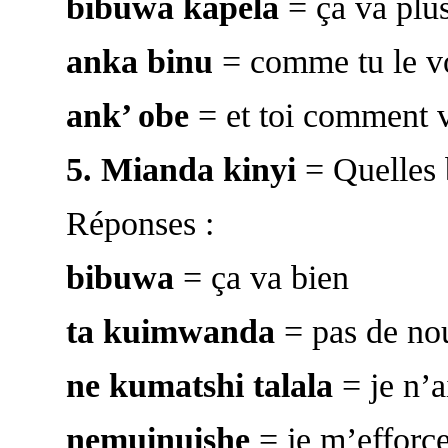
bibuwa kapela
= ça va plu
anka binu
= comme tu le v
ank’ obe
= et toi comment v
5.
Mianda kinyi
= Quelles 
Réponses :
bibuwa
= ça va bien
ta kuimwanda
= pas de no
ne kumatshi talala
= je n’a
nemuinuishe
= je m’efforce