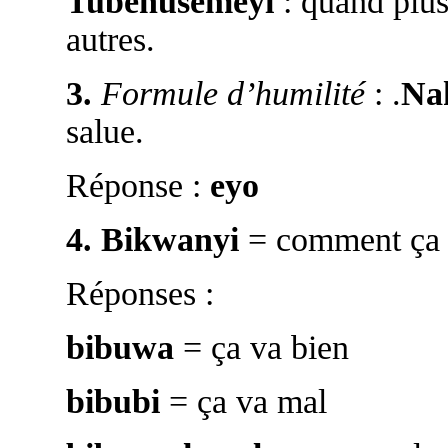
Tubenusemeyi
: quand plus
autres.
3.
Formule d’humilité
: .
Na
salue.
Réponse :
eyo
4.
Bikwanyi
= comment ça 
Réponses :
bibuwa
= ça va bien
bibubi
= ça va mal