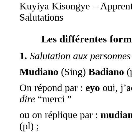
Kuyiya Kisongye = Appren
Salutations
Les différentes form
1.
Salutation aux personnes 
Mudiano
(Sing)
Badiano
(
On répond par :
eyo
oui, j’
dire
“merci ”
ou on réplique par :
mudia
(pl) ;