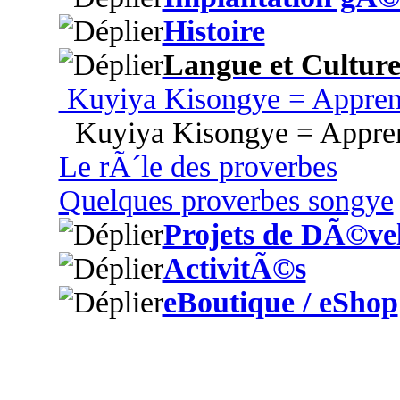
Histoire
Langue et Cultur
Kuyiya Kisongye = Appren
Kuyiya Kisongye = Appren
Le rÃ´le des proverbes
Quelques proverbes songye
Projets de DÃ©ve
ActivitÃ©s
eBoutique / eShop