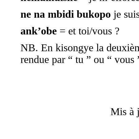
ne na mbidi bukopo
je sui
ank’obe
= et toi/vous ?
NB. En kisongye la deuxièm
rendue par “ tu ” ou “ vous ”
Mis à 