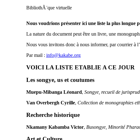
BibliothÃ¨que virtuelle
Nous voudrions présenter ici une liste la plus longue p
La nature du document peut être un livre, une monographie,
Nous vous invitons donc à nous informer, par courrier à l’a
Par mail :
info@kakabe.org
VOICI LA LISTE ETABLIE A CE JOUR
Les songye, us et coutumes
Muepu-Mibanga Léonard
,
Songye, recueil de jurispru
Van Overbergh Cyrille
,
Collection de monographies eth
Recherche historique
Nkamany Kabamba Victor
,
Busongye, Minorité Pharao
Art et Culture