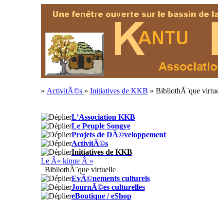
»
ActivitÃ©s
»
Initiatives de KKB
» BibliothÃ¨que virtue
L’Association KKB
Le Peuple Songye
Projets de DÃ©veloppement
ActivitÃ©s
Initiatives de KKB
Le Â« kinue Â »
BibliothÃ¨que virtuelle
EvÃ©nements culturels
JournÃ©es culturelles
eBoutique / eShop