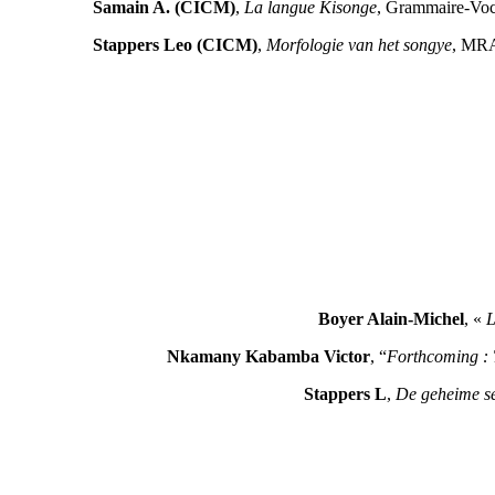
Samain A. (CICM)
,
La langue Kisonge
, Grammaire-Voc
Stappers Leo (CICM)
,
Morfologie van het songye
, MRA
Boyer Alain-Michel
, «
L
Nkamany Kabamba Victor
, “
Forthcoming : 
Stappers L
,
De geheime se