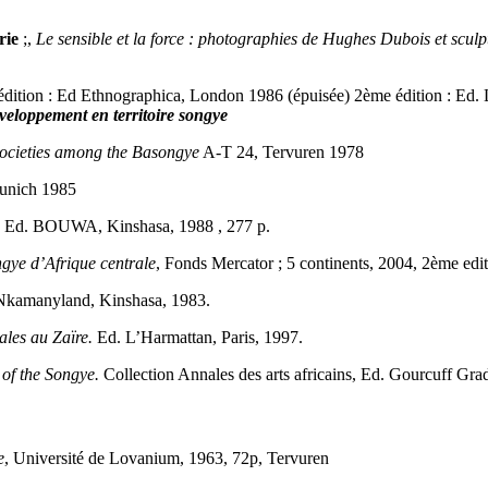
rie
;,
Le sensible et la force : photographies de Hughes Dubois et sculp
 édition : Ed Ethnographica, London 1986 (épuisée) 2ème édition : Ed
éveloppement en territoire songye
ocieties among the Basongye
A-T 24, Tervuren 1978
unich 1985
, Ed. BOUWA, Kinshasa, 1988 , 277 p.
ngye d’Afrique centrale
, Fonds Mercator ; 5 continents, 2004, 2ème ed
 Nkamanyland, Kinshasa, 1983.
ales au Zaïre.
Ed. L’Harmattan, Paris, 1997.
of the Songye.
Collection Annales des arts africains, Ed. Gourcuff Gra
e
, Université de Lovanium, 1963, 72p, Tervuren