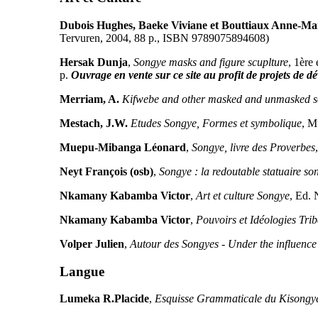
Dubois Hughes, Baeke Viviane et Bouttiaux Anne-Ma
Tervuren, 2004, 88 p., ISBN 9789075894608)
Hersak Dunja
,
Songye masks and figure scuplture
, 1ère
p.
Ouvrage en vente sur ce site au profit de projets de d
Merriam, A.
Kifwebe and other masked and unmasked s
Mestach, J.W.
Etudes Songye, Formes et symbolique
, M
Muepu-Mibanga Léonard
,
Songye, livre des Proverbes
Neyt François (osb)
,
Songye : la redoutable statuaire so
Nkamany Kabamba Victor
,
Art et culture Songye
, Ed.
Nkamany Kabamba Victor
,
Pouvoirs et Idéologies Trib
Volper Julien
,
Autour des Songyes - Under the influence 
Langue
Lumeka R.Placide
,
Esquisse Grammaticale du Kisongy