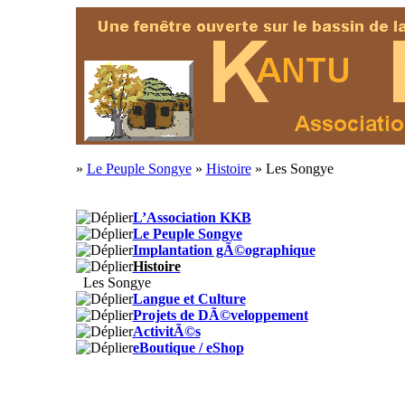
»
Le Peuple Songye
»
Histoire
» Les Songye
L’Association KKB
Le Peuple Songye
Implantation gÃ©ographique
Histoire
Les Songye
Langue et Culture
Projets de DÃ©veloppement
ActivitÃ©s
eBoutique / eShop