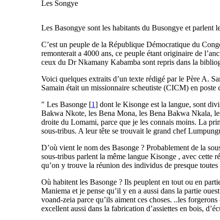
Les Songye
Les Basongye sont les habitants du Busongye et parlent 
C’est un peuple de la République Démocratique du Congo q
remonterait a 4000 ans, ce peuple étant originaire de l’an
ceux du Dr Nkamany Kabamba sont repris dans la bibliog
Voici quelques extraits d’un texte rédigé par le Père A.
Samain était un missionnaire scheutiste (CICM) en poste da
" Les Basonge [
1
] dont le Kisonge est la langue, sont div
Bakwa Nkote, les Bena Mona, les Bena Bakwa Nkala, les B
droite du Lomami, parce que je les connais moins. La prin
sous-tribus. A leur tête se trouvait le grand chef Lumpungu
D’où vient le nom des Basonge ? Probablement de la sous-t
sous-tribus parlent la même langue Kisonge , avec cette r
qu’on y trouve la réunion des individus de presque toutes
Où habitent les Basonge ? Ils peuplent en tout ou en part
Maniema et je pense qu’il y en a aussi dans la partie ouest
voand-zeia parce qu’ils aiment ces choses. ..les forgerons 
excellent aussi dans la fabrication d’assiettes en bois, d’é