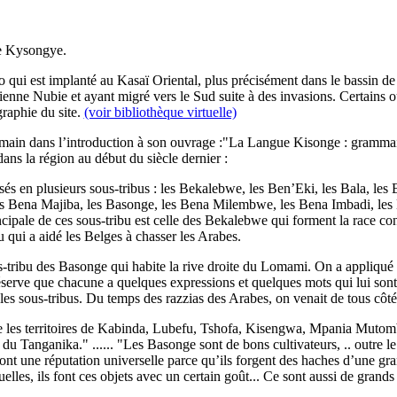
le Kysongye.
ui est implanté au Kasaï Oriental, plus précisément dans le bassin de 
cienne Nubie et ayant migré vers le Sud suite à des invasions. Certains 
raphie du site.
(voir bibliothèque virtuelle)
 Samain dans l’introduction à son ouvrage :"La Langue Kisonge : gramma
ns la région au début du siècle dernier :
isés en plusieurs sous-tribus : les Bekalebwe, les Ben’Eki, les Bala, le
ena Majiba, les Basonge, les Bena Milembwe, les Bena Imbadi, les Ben
cipale de ces sous-tribu est celle des Bekalebwe qui forment la race co
 qui a aidé les Belges à chasser les Arabes.
ribu des Basonge qui habite la rive droite du Lomami. On a appliqué le
éserve que chacune a quelques expressions et quelques mots qui lui sont
 les sous-tribus. Du temps des razzias des Arabes, on venait de tous côt
ie les territoires de Kabinda, Lubefu, Tshofa, Kisengwa, Mpania Mutomb
 du Tanganika." ...... "Les Basonge sont de bons cultivateurs, .. outre le
ont une réputation universelle parce qu’ils forgent des haches d’une gran
cuelles, ils font ces objets avec un certain goût... Ce sont aussi de grand