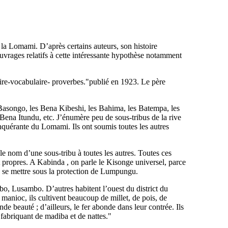
la Lomami. D’après certains auteurs, son histoire
ouvrages relatifs à cette intéressante hypothèse notamment
ire-vocabulaire- proverbes."publié en 1923. Le père
s Basongo, les Bena Kibeshi, les Bahima, les Batempa, les
a Itundu, etc. J’énumère peu de sous-tribus de la rive
nquérante du Lomami. Ils ont soumis toutes les autres
 nom d’une sous-tribu à toutes les autres. Toutes ces
 propres. A Kabinda , on parle le Kisonge universel, parce
é se mettre sous la protection de Lumpungu.
o, Lusambo. D’autres habitent l’ouest du district du
 manioc, ils cultivent beaucoup de millet, de pois, de
de beauté ; d’ailleurs, le fer abonde dans leur contrée. Ils
s fabriquant de madiba et de nattes."