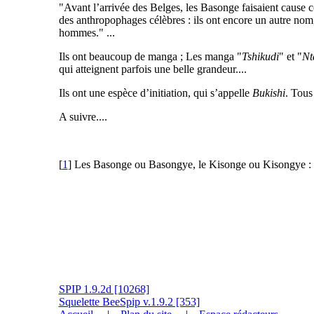
"Avant l’arrivée des Belges, les Basonge faisaient cause co
des anthropophages célèbres : ils ont encore un autre nom,
hommes." ...
Ils ont beaucoup de manga ; Les manga "
Tshikudi
" et "
Nt
qui atteignent parfois une belle grandeur....
Ils ont une espèce d’initiation, qui s’appelle
Bukishi
. Tous
A suivre....
[
1
] Les Basonge ou Basongye, le Kisonge ou Kisongye : l
SPIP 1.9.2d [10268]
Squelette BeeSpip v.1.9.2 [353]