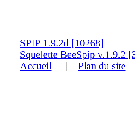
SPIP 1.9.2d [10268]
Squelette BeeSpip v.1.9.2 [
Accueil
|
Plan du site