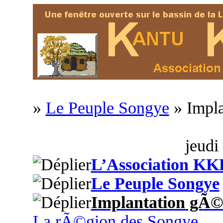
»
Le Peuple Songye
» Impl
jeudi
L’Association KK
Le Peuple Songye
Implantation gÃ©
La rÃ©gion des Songye