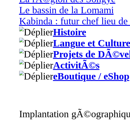
Le bassin de la Lomami
Kabinda : futur chef lieu d
Histoire
Langue et Cultur
Projets de DÃ©ve
ActivitÃ©s
eBoutique / eShop
Implantation gÃ©ographiq