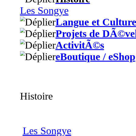
Les Songye
Langue et Cultur
Projets de DÃ©ve
ActivitÃ©s
eBoutique / eShop
Histoire
Les Songye