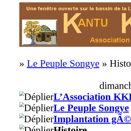
»
Le Peuple Songye
» Histo
dimanch
L’Association KK
Le Peuple Songye
Implantation gÃ©
Histoire