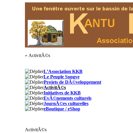
» ActivitÃ©s
L’Association KKB
Le Peuple Songye
Projets de DÃ©veloppement
ActivitÃ©s
Initiatives de KKB
EvÃ©nements culturels
JournÃ©es culturelles
eBoutique / eShop
ActivitÃ©s