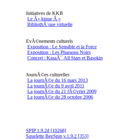
Initiatives de KKB
Le Â« kinue Â »
BibliothÃ¨que virtuelle
EvÃ©nements culturels
Exposition : Le Sensible et la Force
Exposition : Les Pharaons Noirs
Concert : KasaÃ¯ All Stars et Basokin
JournÃ©es culturelles
La journÃ©e du 16 mars 2013
La journÃ©e du 9 avril 2011
La journÃ©e du 21 fÃ©vrier 2009
La journÃ©e du 28 octobre 2006
SPIP 1.9.2d [10268]
Squelette BeeSpip v.1.9.2 [353]