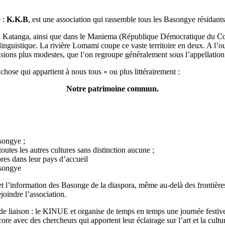
 :
K.K.B
, est une association qui rassemble tous les Basongye résidant
au Katanga, ainsi que dans le Maniema (République Démocratique du Co
inguistique. La rivière Lomami coupe ce vaste territoire en deux. A l’oue
ensions plus modestes, que l’on regroupe généralement sous l’appellation
chose qui appartient à nous tous » ou plus littérairement :
Notre patrimoine commun.
 songye ;
toutes les autres cultures sans distinction aucune ;
res dans leur pays d’accueil
 songye
 et l’information des Basonge de la diaspora, même au-delà des frontière
joindre l’association.
in de liaison : le KINUE et organise de temps en temps une journée festiv
re avec des chercheurs qui apportent leur éclairage sur l’art et la cult